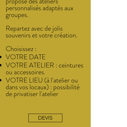
propose des ateliers
personnalisés adaptés aux
groupes.
Repartez avec de jolis
souvenirs et votre création.
Choisissez :
VOTRE DATE
VOTRE ATELIER : ceintures
ou accessoires.
VOTRE LIEU (à l'atelier ou
dans vos locaux) : possibilité
de privatiser l'atelier
DEVIS