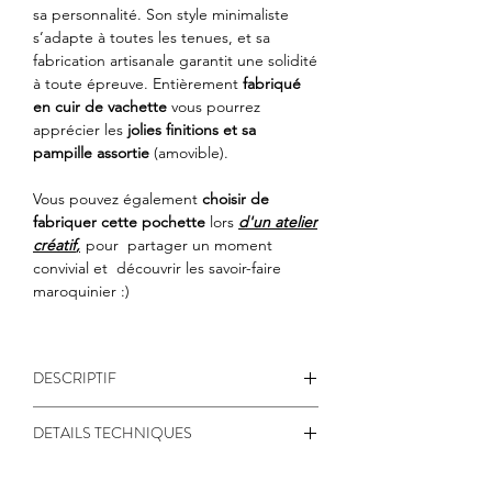
sa personnalité. Son style minimaliste
s’adapte à toutes les tenues, et sa
fabrication artisanale garantit une solidité
à toute épreuve. Entièrement
fabriqué
en cuir de vachette
vous pourrez
apprécier les
jolies finitions et sa
pampille assortie
(amovible).
Vous pouvez également
choisir de
fabriquer cette pochette
lors
d'un atelier
créatif
,
pour partager un moment
convivial et découvrir les savoir-faire
maroquinier :)
DESCRIPTIF
Un cabas comme on les
DETAILS TECHNIQUES
aime,
généreux, solide et
Cuir : vachette, pleine fleur
élégant
. Entièrement