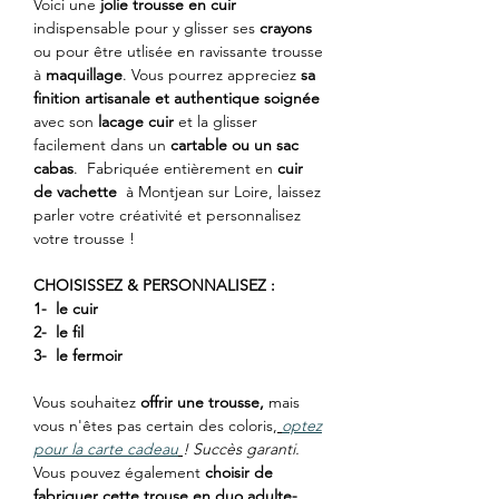
Voici une
jolie trousse en cuir
indispensable pour y glisser ses
crayons
ou pour être utlisée en ravissante trousse
à
maquillage
. Vous pourrez appreciez
sa
finition artisanale et authentique soignée
avec son
lacage cuir
et la glisser
facilement dans un
cartable ou un sac
cabas
. Fabriquée entièrement en
cuir
de vachette
à Montjean sur Loire, laissez
parler votre créativité et personnalisez
votre trousse !
CHOISISSEZ & PERSONNALISEZ :
1- le cuir
2- le fil
3- le fermoir
Vous souhaitez
offrir une trousse,
mais
vous n'êtes pas certain des coloris,
optez
pour la carte cadeau
! Succès garanti.
Vous pouvez également
choisir de
fabriquer cette trouse en duo adulte-