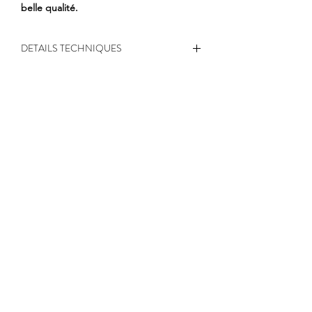
belle qualité.
DETAILS TECHNIQUES
Format :
21cm*7cm
100% cuir de vachette
Fabrication
100 % artisanale
et locale
à Montjean sur
Loire
Personnalisable